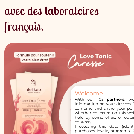
avec des laboratoires
français.
10% de réduction sur votre
première commande
Abonnez-vous à notre newsletter afin de profiter de l'offre. Promis,
on ne parle que de bonnes choses : Gourmandise, nutrition et bien-
être 🥰
Welcome
With our 105
partners
, we
information on your devices (co
Je m'inscris
combine and share your pers
whether collected on this web
held by some of us, or obtai
contexts.
Processing this data (identi
purchases, loyalty programs, I