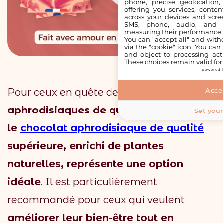
phone, precise geolocation,
offering you services, conte
across your devices and scree
SMS, phone, audio, and vi
measuring their performance,
You can "accept all" and with
via the "cookie" icon
. You can 
and object to processing acti
These choices remain valid for
powered 
Pour ceux en quête de
compléments
Accep
aphrodisiaques de qualité
, sachez que
Set your
le
chocolat aphrodisiaque de qualité
supérieure, enrichi de plantes
naturelles, représente une option
idéale
. Il est particulièrement
recommandé pour ceux qui veulent
améliorer leur bien-être tout en